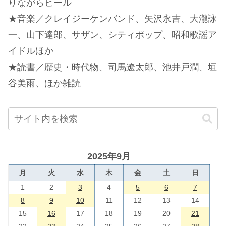
りながらビール
★音楽／クレイジーケンバンド、矢沢永吉、大瀧詠
一、山下達郎、サザン、シティポップ、昭和歌謡ア
イドルほか
★読書／歴史・時代物、司馬遼太郎、池井戸潤、垣
谷美雨、ほか雑読
2025年9月
月
火
水
木
金
土
日
1
2
3
4
5
6
7
8
9
10
11
12
13
14
15
16
17
18
19
20
21