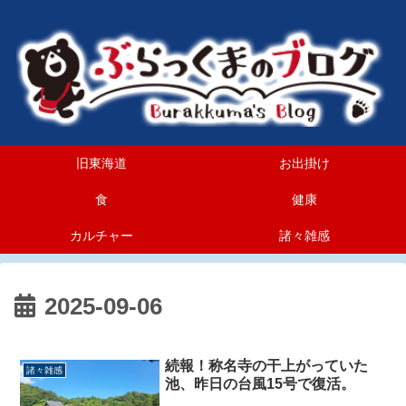
旧東海道
お出掛け
食
健康
カルチャー
諸々雑感
2025-09-06
続報！称名寺の干上がっていた
諸々雑感
池、昨日の台風15号で復活。