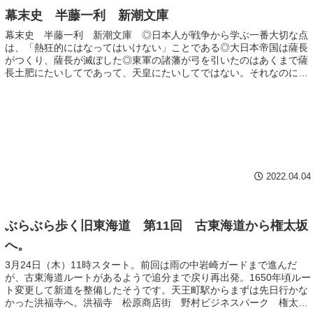
幕末史 半藤一利 新潮文庫
幕末史 半藤一利 新潮文庫 ◎日本人が戦争から学ぶ一番大切な点
は、「熱狂的にはなってはいけない」ことである◎大日本帝国は薩長
がつくり、薩長が滅ぼした◎東軍の諸藩が弓を引いたのはあくまで薩
長土肥にたいしてであって、天皇にたいしてではない。それなのに、
西軍の戦死者は残らず靖国神社に祀られ尊崇され、東軍の戦死者はい
まもって逆賊扱いでひとりとして祀られることはない。
2022.04.04
ぶらぶら歩く旧東海道 第11回 古東海道から権太坂
へ。
3月24日（木）11時スタート。前回は雨の中岩崎ガードまで進んだ
が、古東海道ルートがあるようで追分まで戻り再出発。1650年頃ルー
ト変更して新道を整備したそうです。天王町駅からまずは先日行かな
かった洪福寺へ。洪福寺 松原商店街 野村ビジネスパーク 権太