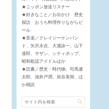
★ニッポン放送リスナー
★好きなこと／お出かけ 歴史
探訪 おうち料理作りながらビ
ール
★音楽／クレイジーケンバン
ド、矢沢永吉、大瀧詠一、山下
達郎、サザン、シティポップ、
昭和歌謡アイドルほか
★読書／歴史・時代物、司馬遼
太郎、池井戸潤、垣谷美雨、ほ
か雑読