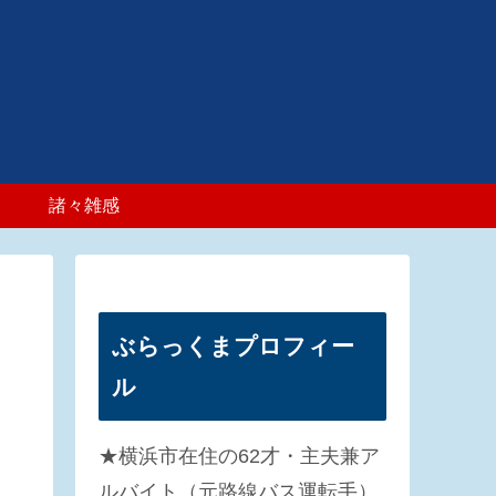
諸々雑感
ぶらっくまプロフィー
ル
★横浜市在住の62才・主夫兼ア
ルバイト（元路線バス運転手）