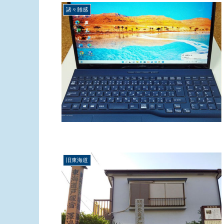
諸々雑感
旧東海道