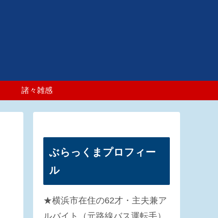
諸々雑感
ぶらっくまプロフィー
ル
★横浜市在住の62才・主夫兼ア
ルバイト（元路線バス運転手）