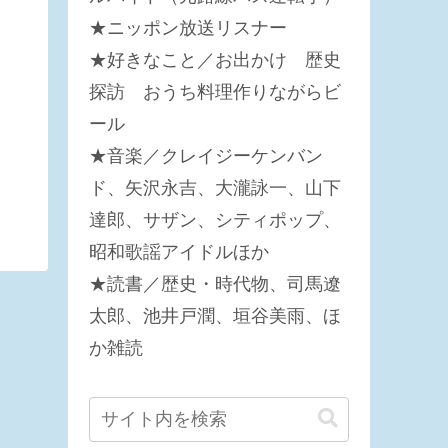
★ニッポン放送リスナー
★好きなこと／お出かけ 歴史
探訪 おうち料理作りながらビ
ール
★音楽／クレイジーケンバン
ド、矢沢永吉、大瀧詠一、山下
達郎、サザン、シティポップ、
昭和歌謡アイドルほか
★読書／歴史・時代物、司馬遼
太郎、池井戸潤、垣谷美雨、ほ
か雑読