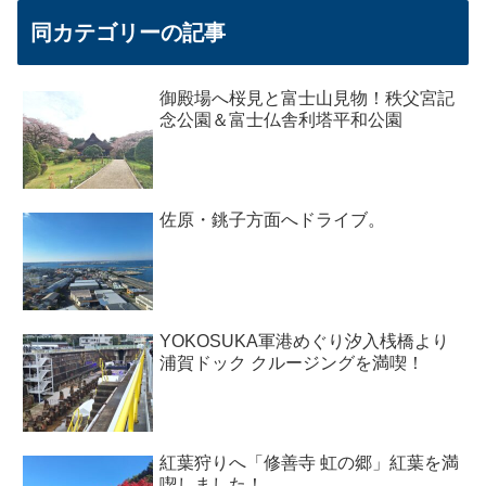
同カテゴリーの記事
御殿場へ桜見と富士山見物！秩父宮記
念公園＆富士仏舎利塔平和公園
佐原・銚子方面へドライブ。
YOKOSUKA軍港めぐり汐入桟橋より
浦賀ドック クルージングを満喫！
紅葉狩りへ「修善寺 虹の郷」紅葉を満
喫しました！