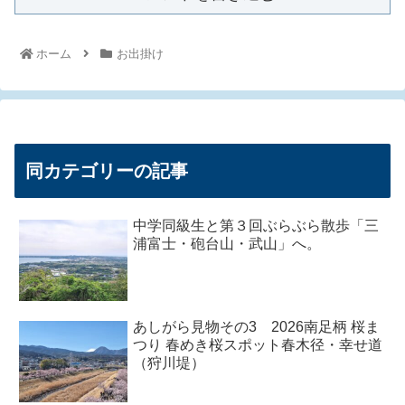
ホーム
お出掛け
同カテゴリーの記事
中学同級生と第３回ぶらぶら散歩「三
浦富士・砲台山・武山」へ。
あしがら見物その3 2026南足柄 桜ま
つり 春めき桜スポット春木径・幸せ道
（狩川堤）