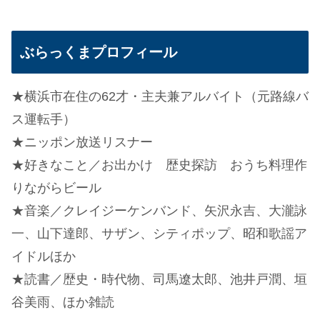
ぶらっくまプロフィール
★横浜市在住の62才・主夫兼アルバイト（元路線バ
ス運転手）
★ニッポン放送リスナー
★好きなこと／お出かけ 歴史探訪 おうち料理作
りながらビール
★音楽／クレイジーケンバンド、矢沢永吉、大瀧詠
一、山下達郎、サザン、シティポップ、昭和歌謡ア
イドルほか
★読書／歴史・時代物、司馬遼太郎、池井戸潤、垣
谷美雨、ほか雑読