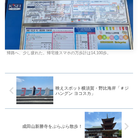
帰路へ、少し疲れた。帰宅後スマホの万歩計は14,100歩。
映えスポット横須賀・野比海岸「＃ジ
ハングン ヨコスカ」
成田山新勝寺をぶらぶら散歩！