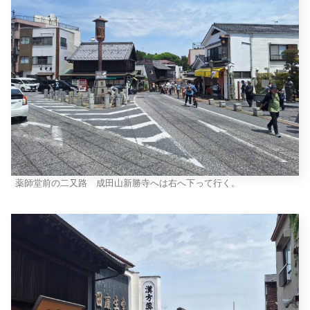
薬師堂前の二又路 成田山新勝寺へは右へ下って行く。