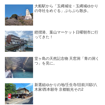
大船駅から「玉縄城址・玉縄城ゆかり
の寺社をめぐる」ぶらぶら散歩。
鐙摺港、葉山マーケット日曜朝市に行
ってきた！
堂ヶ島の天然記念物 天窓洞「青の洞く
つ」を見に。
新選組ゆかりの地/壬生寺/旧前川邸/八
木家/西本願寺 京都観光その2