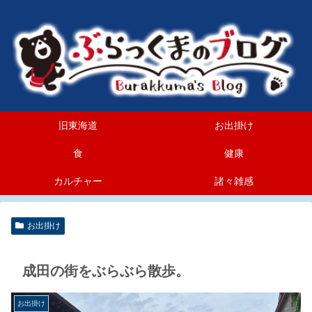
旧東海道
お出掛け
食
健康
カルチャー
諸々雑感
お出掛け
成田の街をぶらぶら散歩。
お出掛け