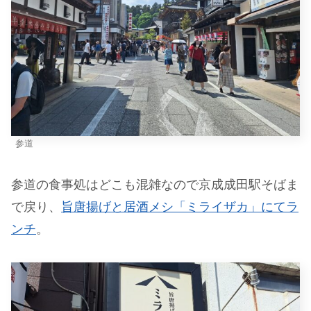
参道
参道の食事処はどこも混雑なので京成成田駅そばま
で戻り、
旨唐揚げと居酒メシ「ミライザカ」にてラ
ンチ
。