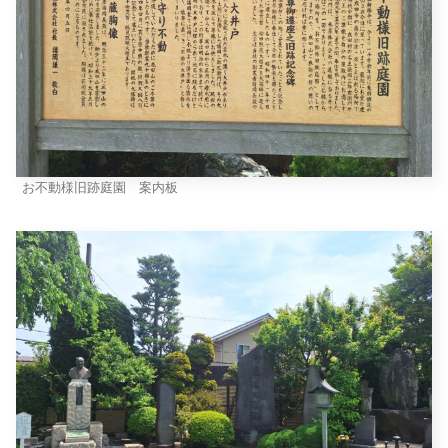
お不動様旧跡庭園 案内板