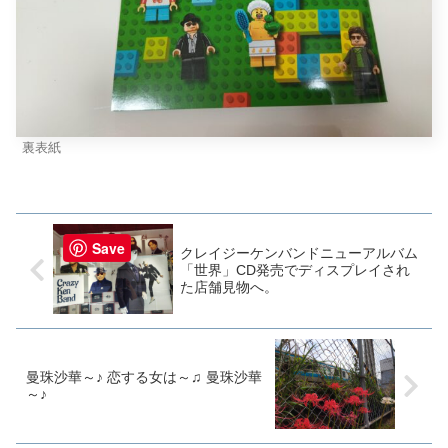
裏表紙
Save
クレイジーケンバンドニューアルバム
「世界」CD発売でディスプレイされ
た店舗見物へ。
曼珠沙華～♪ 恋する女は～♫ 曼珠沙華
～♪