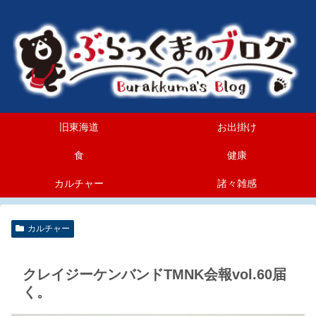
旧東海道
お出掛け
食
健康
カルチャー
諸々雑感
カルチャー
クレイジーケンバンドTMNK会報vol.60届
く。