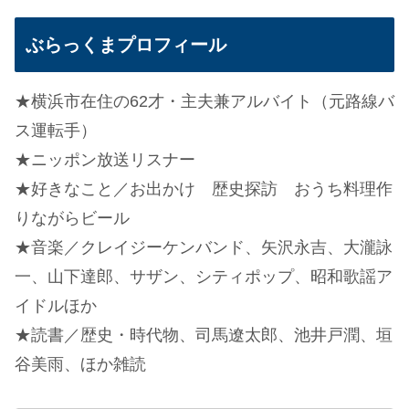
ぶらっくまプロフィール
★横浜市在住の62才・主夫兼アルバイト（元路線バ
ス運転手）
★ニッポン放送リスナー
★好きなこと／お出かけ 歴史探訪 おうち料理作
りながらビール
★音楽／クレイジーケンバンド、矢沢永吉、大瀧詠
一、山下達郎、サザン、シティポップ、昭和歌謡ア
イドルほか
★読書／歴史・時代物、司馬遼太郎、池井戸潤、垣
谷美雨、ほか雑読