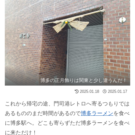
博多の正月飾りは関東と少し違うんだ！
2025.01.18
2025.01.17
これから帰宅の途、門司港レトロへ寄るつもりでは
あるもののまだ時間があるので
博多ラーメン
を食べ
に博多駅へ。どこも寄らずただ博多ラーメンを食べ
に来ただけ！