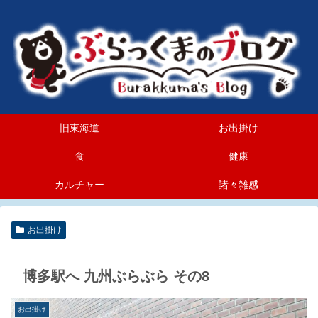
旧東海道
お出掛け
食
健康
カルチャー
諸々雑感
お出掛け
博多駅へ 九州ぶらぶら その8
お出掛け