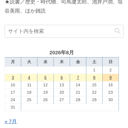
★読書／歴史・時代物、司馬遼太郎、池井戸潤、垣
谷美雨、ほか雑読
2026年8月
月
火
水
木
金
土
日
1
2
3
4
5
6
7
8
9
10
11
12
13
14
15
16
17
18
19
20
21
22
23
24
25
26
27
28
29
30
31
« 7月