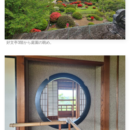
好文亭3階から庭園の眺め。