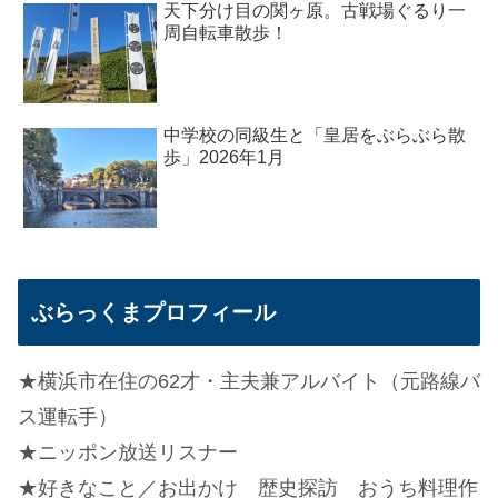
天下分け目の関ヶ原。古戦場ぐるり一
周自転車散歩！
中学校の同級生と「皇居をぶらぶら散
歩」2026年1月
ぶらっくまプロフィール
★横浜市在住の62才・主夫兼アルバイト（元路線バ
ス運転手）
★ニッポン放送リスナー
★好きなこと／お出かけ 歴史探訪 おうち料理作