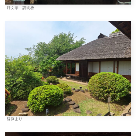
好文亭 説明板
縁側より