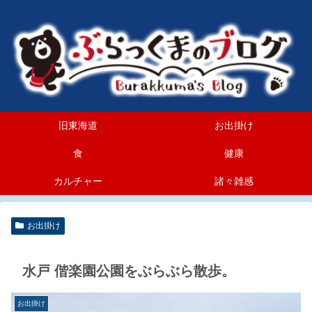
旧東海道
お出掛け
食
健康
カルチャー
諸々雑感
お出掛け
水戸 偕楽園公園をぶらぶら散歩。
お出掛け