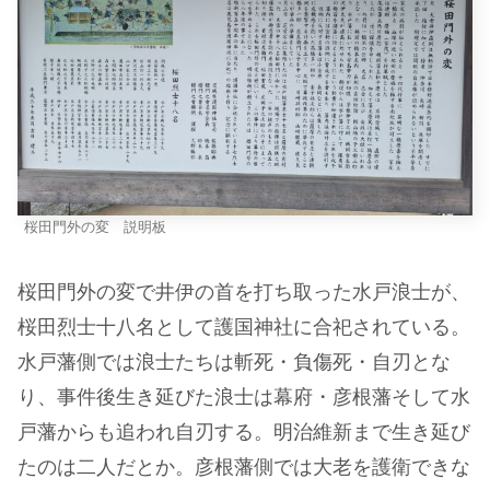
桜田門外の変 説明板
桜田門外の変で井伊の首を打ち取った水戸浪士が、
桜田烈士十八名として護国神社に合祀されている。
水戸藩側では浪士たちは斬死・負傷死・自刃とな
り、事件後生き延びた浪士は幕府・彦根藩そして水
戸藩からも追われ自刃する。明治維新まで生き延び
たのは二人だとか。彦根藩側では大老を護衛できな