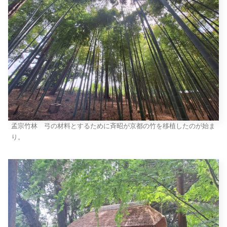
孟宗竹林 弓の材料とするために斉昭が京都の竹を移植したのが始ま
り。