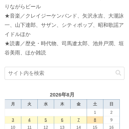
りながらビール
★音楽／クレイジーケンバンド、矢沢永吉、大瀧詠
一、山下達郎、サザン、シティポップ、昭和歌謡ア
イドルほか
★読書／歴史・時代物、司馬遼太郎、池井戸潤、垣
谷美雨、ほか雑読
2026年8月
月
火
水
木
金
土
日
1
2
3
4
5
6
7
8
9
10
11
12
13
14
15
16