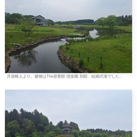
月池橋上より。建物はThe迎賓館 偕楽園 別邸、結婚式場でした。